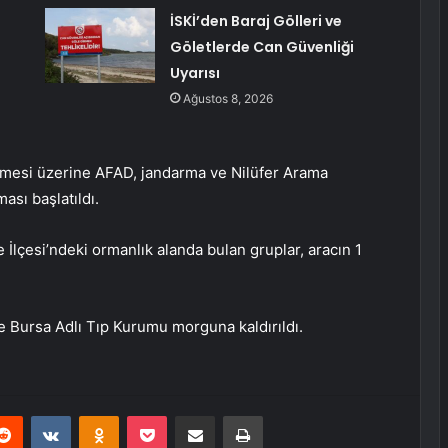
İSKİ’den Baraj Gölleri ve
Göletlerde Can Güvenliği
Uyarısı
Ağustos 8, 2026
irmesi üzerine AFAD, jandarma ve Nilüfer Arama
ası başlatıldı.
 İlçesi’ndeki ormanlık alanda bulan gruplar, aracın 1
re Bursa Adlı Tıp Kurumu morguna kaldırıldı.
erest
Reddit
VKontakte
Odnoklassniki
Pocket
E-Posta ile paylaş
Yazdır