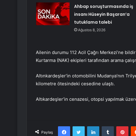
Ahbap soruşturmasında iş
insanı Hüseyin Başaran’a
tutuklama talebi
Ağustos 8, 2026
Ailenin durumu 112 Acil Çağrı Merkezi’ne bild
Kurtarma (NAK) ekipleri tarafından arama çalışm
Altınkardeşler’in otomobilini Mudanya’nın Trilye
kilometre ötesindeki cesedine ulaştı.
Altıkardeşler’in cenazesi, otopsi yapılmak üze
Facebook
Twitter
LinkedIn
Tumblr
Pint
Paylaş