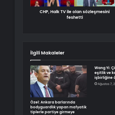
CHP, Halk TV ile olan sözleşmesini
feshetti
İlgili Makaleler
Wang Yi: Çi
eşitlik ve
işbirliğine
Ağustos 7, 
Özel: Ankara barlarında
bodyguardlık yapan mafyatik
tiplerle partiye girmeye