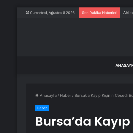
Ahbap
Cumartesi, Ağustos 8 2026
Son Dakika Haberleri
ANASAY
Anasayfa
/
Haber
/
Bursa’da Kayıp Kişinin Cesedi B
Haber
Bursa’da Kayıp 