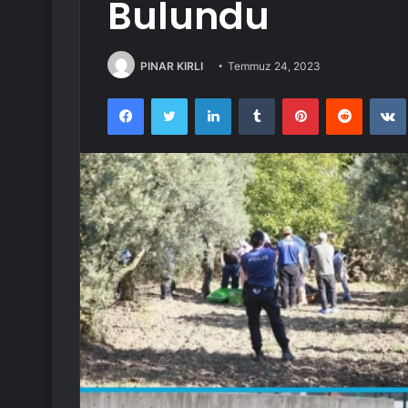
Bulundu
PINAR KIRLI
Temmuz 24, 2023
Facebook
Twitter
LinkedIn
Tumblr
Pinterest
Reddit