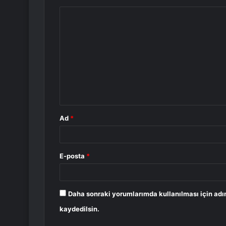
Y
o
r
u
m
*
Ad
*
E-posta
*
Daha sonraki yorumlarımda kullanılması için adı
kaydedilsin.