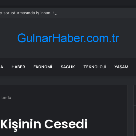
 soruşturmasında iş insanı Hüseyin Başaran’a tutuklama talebi
FA
HABER
EKONOMI
SAĞLIK
TEKNOLOJI
YAŞAM
ulundu
Kişinin Cesedi