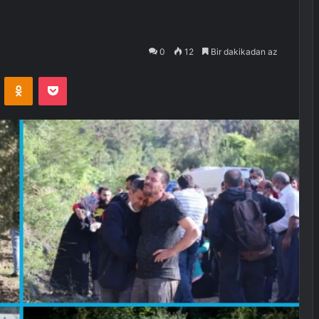
0
12
Bir dakikadan az
VKontakte
Odnoklassniki
Pocket