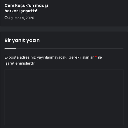
Cem Küçük’ün maaşı
herkesi şaşırttı!
Ağustos 9, 2026
Bir yanıt yazın
E-posta adresiniz yayınlanmayacak.
Gerekli alanlar
*
ile
işaretlenmişlerdir
Y
o
r
u
m
*