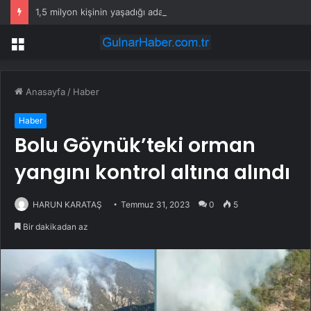
1,5 milyon kişinin yaşadığı adada tek bir yılan bile yaşamıyor
Menü
Anasayfa
/
Haber
Haber
Bolu Göynük’teki orman
yangını kontrol altına alındı
HARUN KARATAŞ
Temmuz 31, 2023
0
5
Bir dakikadan az