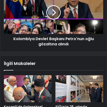
Kolombiya Devlet Başkanı Petro'nun oğlu
gözaltına alındı
İlgili Makaleler
Kocaeli’de Geleneksel
ŞİÖ’nün 25. yılında