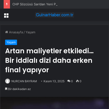
CHP Sözcüsü Sarı’dan Yeni Parti Açıklamasına Tepki: Bu Arkadaşlarımız Koltukçu
Menü
Anasayfa
/
Yaşam
Yaşam
Artan maliyetler etkiledi…
Bir iddialı dizi daha erken
final yapıyor
NURCAN BAYRAM
Kasım 13, 2025
0
0
Bir dakikadan az