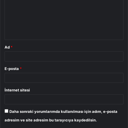
r
u
m
*
Ad
*
E-posta
*
İnternet sitesi
Daha sonraki yorumlarımda kullanılması için adım, e-posta
adresim ve site adresim bu tarayıcıya kaydedilsin.