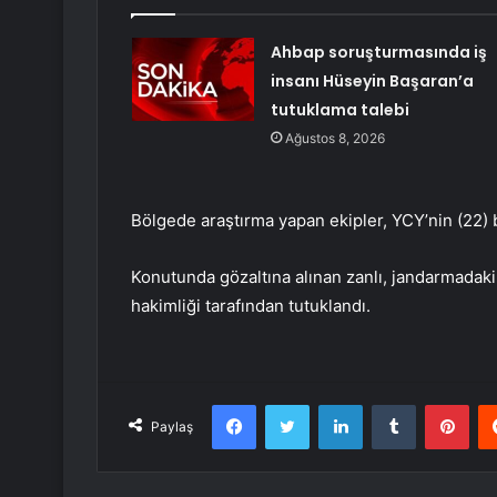
Ahbap soruşturmasında iş
insanı Hüseyin Başaran’a
tutuklama talebi
Ağustos 8, 2026
Bölgede araştırma yapan ekipler, YCY’nin (22) 
Konutunda gözaltına alınan zanlı, jandarmadaki 
hakimliği tarafından tutuklandı.
Facebook
Twitter
LinkedIn
Tumblr
Pint
Paylaş