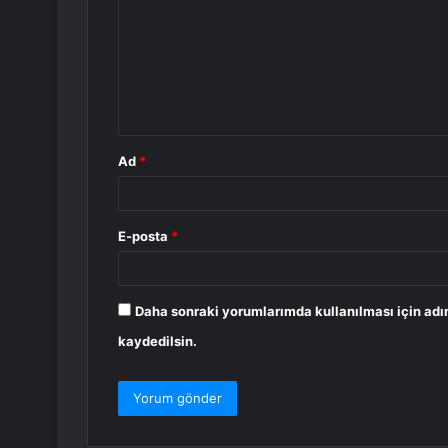
r
u
m
*
Ad
*
E-posta
*
Daha sonraki yorumlarımda kullanılması için adı
kaydedilsin.