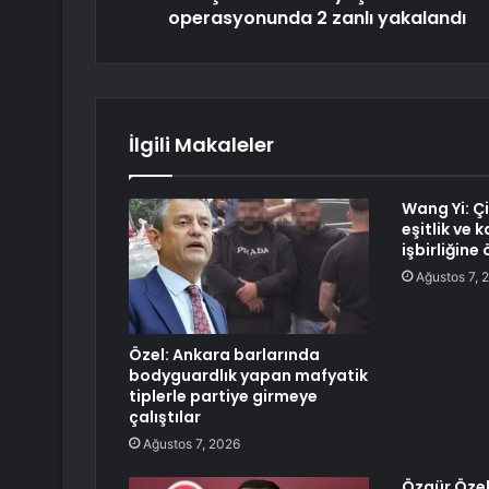
operasyonunda 2 zanlı yakalandı
İlgili Makaleler
Wang Yi: Çi
eşitlik ve
işbirliğine
Ağustos 7, 
Özel: Ankara barlarında
bodyguardlık yapan mafyatik
tiplerle partiye girmeye
çalıştılar
Ağustos 7, 2026
Özgür Özel: