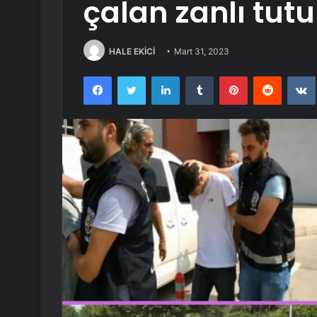
çalan zanlı tut
HALE EKİCİ
Mart 31, 2023
Facebook
Twitter
LinkedIn
Tumblr
Pinterest
Reddit