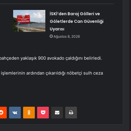
İSKİ’den Baraj Gölleri ve
Göletlerde Can Güvenliği
Uyarısı
Ağustos 8, 2026
bahçeden yaklaşık 900 avokado çaldığını belirledi.
işlemlerinin ardından çıkarıldığı nöbetçi sulh ceza
erest
Reddit
VKontakte
Odnoklassniki
Pocket
E-Posta ile paylaş
Yazdır