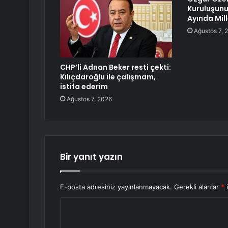
Kuruluşunu
Ayında Mil
Ağustos 7, 
CHP’li Adnan Beker resti çekti:
Kılıçdaroğlu ile çalışmam,
istifa ederim
Ağustos 7, 2026
Bir yanıt yazın
E-posta adresiniz yayınlanmayacak.
Gerekli alanlar
*
i
Y
o