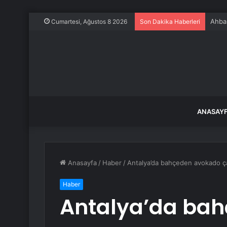
Ahbap
Cumartesi, Ağustos 8 2026
Son Dakika Haberleri
ANASAY
Anasayfa
/
Haber
/
Antalya’da bahçeden avokado ça
Haber
Antalya’da ba