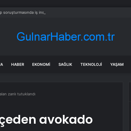
 soruşturmasında iş insanı Hüseyin Başaran’a tutuklama talebi
FA
HABER
EKONOMI
SAĞLIK
TEKNOLOJI
YAŞAM
lan zanlı tutuklandı
hçeden avokado