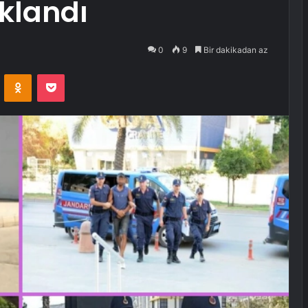
uklandı
0
9
Bir dakikadan az
VKontakte
Odnoklassniki
Pocket