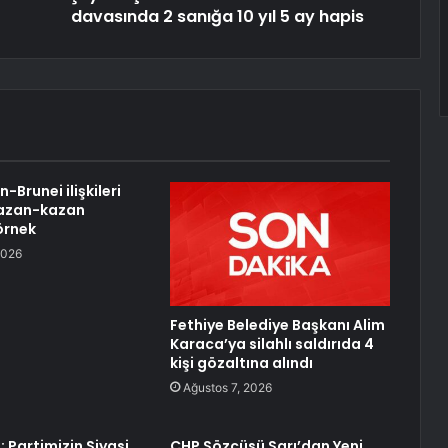
davasında 2 sanığa 10 yıl 5 ay hapis
n-Brunei ilişkileri
 kazan-kazan
 örnek
2026
Fethiye Belediye Başkanı Alim
Karaca’ya silahlı saldırıda 4
kişi gözaltına alındı
Ağustos 7, 2026
 Partimizin Siyasi
CHP Sözcüsü Sarı’dan Yeni