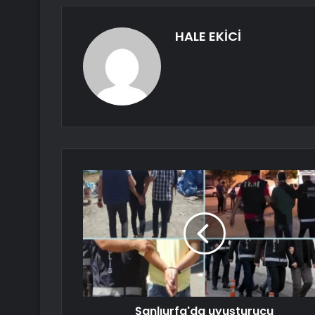
HALE EKİCİ
Şanlıurfa'da uyuşturucu