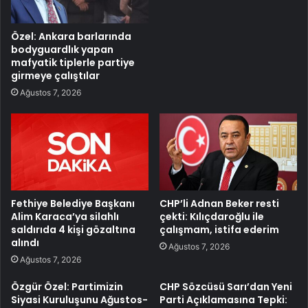
Özel: Ankara barlarında
bodyguardlık yapan
mafyatik tiplerle partiye
girmeye çalıştılar
Ağustos 7, 2026
Fethiye Belediye Başkanı
CHP’li Adnan Beker resti
Alim Karaca’ya silahlı
çekti: Kılıçdaroğlu ile
saldırıda 4 kişi gözaltına
çalışmam, istifa ederim
alındı
Ağustos 7, 2026
Ağustos 7, 2026
Özgür Özel: Partimizin
CHP Sözcüsü Sarı’dan Yeni
Siyasi Kuruluşunu Ağustos-
Parti Açıklamasına Tepki: