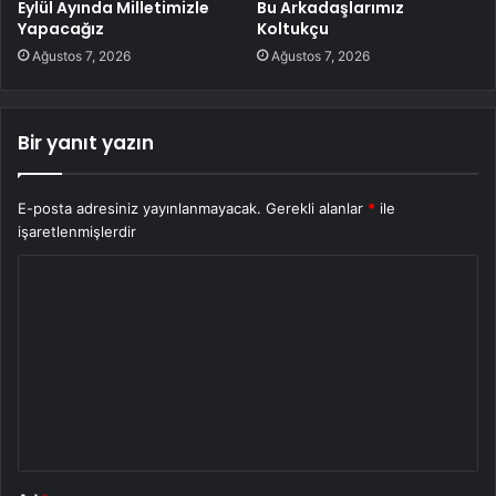
Eylül Ayında Milletimizle
Bu Arkadaşlarımız
Yapacağız
Koltukçu
Ağustos 7, 2026
Ağustos 7, 2026
Bir yanıt yazın
E-posta adresiniz yayınlanmayacak.
Gerekli alanlar
*
ile
işaretlenmişlerdir
Y
o
r
u
m
*