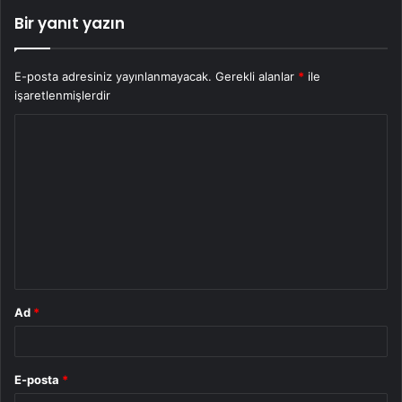
Bir yanıt yazın
E-posta adresiniz yayınlanmayacak.
Gerekli alanlar
*
ile
işaretlenmişlerdir
Y
o
r
u
m
*
Ad
*
E-posta
*