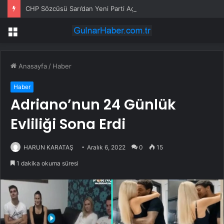
CHP Sözcüsü Sarı’dan Yeni Parti Açıklamasına Tepki: Bu Arkadaşlarımız Koltukçu
Menü
Anasayfa
/
Haber
Haber
Adriano’nun 24 Günlük
Evliliği Sona Erdi
HARUN KARATAŞ
Aralık 6, 2022
0
15
1 dakika okuma süresi