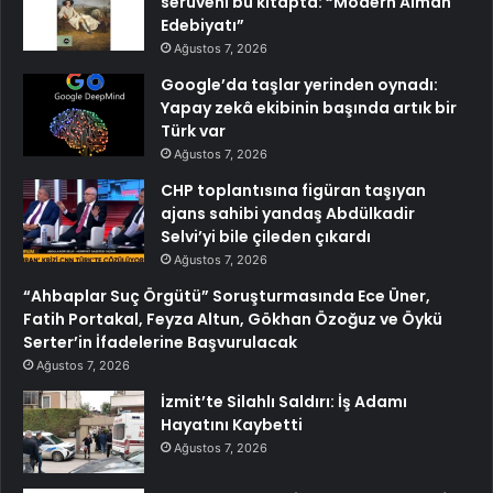
serüveni bu kitapta: “Modern Alman
Edebiyatı”
Ağustos 7, 2026
Google’da taşlar yerinden oynadı:
Yapay zekâ ekibinin başında artık bir
Türk var
Ağustos 7, 2026
CHP toplantısına figüran taşıyan
ajans sahibi yandaş Abdülkadir
Selvi’yi bile çileden çıkardı
Ağustos 7, 2026
“Ahbaplar Suç Örgütü” Soruşturmasında Ece Üner,
Fatih Portakal, Feyza Altun, Gökhan Özoğuz ve Öykü
Serter’in İfadelerine Başvurulacak
Ağustos 7, 2026
İzmit’te Silahlı Saldırı: İş Adamı
Hayatını Kaybetti
Ağustos 7, 2026