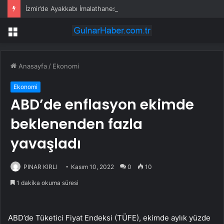
İzmir’de Ayakkabı İmalathanesinde Yangın
Menü
Anasayfa
/
Ekonomi
Ekonomi
ABD’de enflasyon ekimde
beklenenden fazla
yavaşladı
PINAR KIRLI
Kasım 10, 2022
0
10
1 dakika okuma süresi
ABD’de Tüketici Fiyat Endeksi (TÜFE), ekimde aylık yüzde