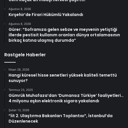
Ağustos 8, 2026
Kırşehir’de Firari Hükümlü Yakalandı
Ağustos 8, 2026
Gürer: “Soframıza gelen sebze ve meyvenin yetiştiği
illerde pestisit kullanım oranları dünya ortalamasının
birkaç katına ulaşmış durumda”
Rastgele Haberler
Nisan 26, 2026
Hangi küresel hisse senetleri yüksek kaliteli temettü
sunuyor?
Temmuz 23, 2025
Gümrük Muhafaza’dan ‘Dumansız Türkiye’ faaliyetleri…
4 milyonu aşkın elektronik sigara yakalandı
Şubat 13, 2026
“İit 2. Ulaştırma Bakanları Toplantısı”, İstanbul’da
Düzenlenecek