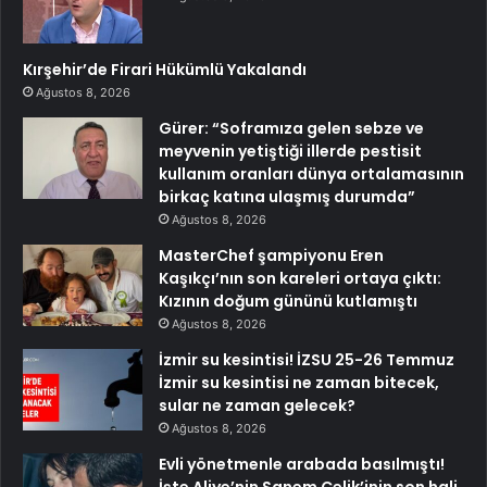
Kırşehir’de Firari Hükümlü Yakalandı
Ağustos 8, 2026
Gürer: “Soframıza gelen sebze ve
meyvenin yetiştiği illerde pestisit
kullanım oranları dünya ortalamasının
birkaç katına ulaşmış durumda”
Ağustos 8, 2026
MasterChef şampiyonu Eren
Kaşıkçı’nın son kareleri ortaya çıktı:
Kızının doğum gününü kutlamıştı
Ağustos 8, 2026
İzmir su kesintisi! İZSU 25-26 Temmuz
İzmir su kesintisi ne zaman bitecek,
sular ne zaman gelecek?
Ağustos 8, 2026
Evli yönetmenle arabada basılmıştı!
İşte Aliye’nin Sanem Çelik’inin son hali