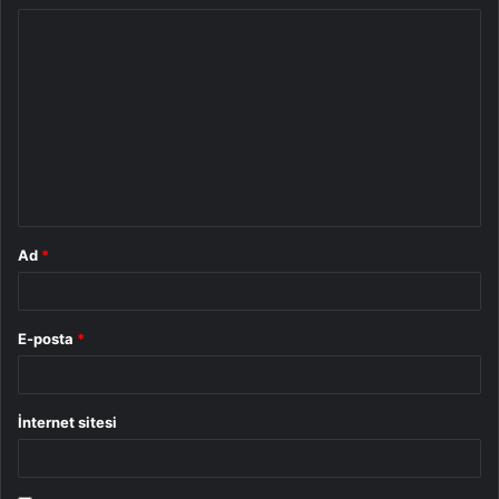
Y
o
r
u
m
*
Ad
*
E-posta
*
İnternet sitesi